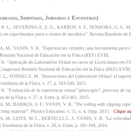
gressos, Simpósios, Jornadas e Encontros)
 L., SEVERINO, E. Z. G., BARROS, S. F., SENHORA, G. G. M.,
da em experimentos para o ensino de mecânica"
. Revista Brasileira de 
, M., VANIN, V. R.
"Experiencias virtuales, una herramienta para 
 Reunión Nacional de Educación em la Física (REF) XVIII.
 N.
"Aplicação do Laboratório Virtual no curso de Licenciatura em Fí
(Congresso) Reunión Nacional de Educación em la Física (REF) XVIII
. L., FONSECA, M.
"Innovaciones del Laboratorio Virtual: el experi
Enseñanza de la Física, v. 27, p. 543-549, 2015.
 N.
"Evaluación de la experiencia virtual "giroscopio": procesos de ra
a de la Física, v. 27, n. Extra, p. 453-461, 2015.
 M.; BARROS, S. F.; VANIN, V. R.
"The rolling with slipping exper
ching material"
. Physics Education. v. 51, n. 4, 10pp. 2015.
Clique aq
M., LEITE, M. L., BERTELLI, L. J., VANIN, V. R.
"La velocidad 
e Enseñanza de la Física, v. 28, n. Extra, p. 101-108, 2016.