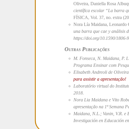
Oliveira, Daniella Rosa Albu
científica escolar “La barra 
FÍSICA, Vol. 37, no. extra (20
Nora Lía Maidana, Leonardo C
una barra que cae y análisis d
https://doi.org/10.1590/180
Outras Publicações
M. Fonseca, N. Maidana, P. L.
Programa
Ensinar com Pesqu
Elisabeth Andreoli de Oliveir
para assistir a apresentação!
Laboratório virtual do Instit
2018.
Nora Lia Maidana e Vito Rob
apresentação na 1ª Semana Pe
Maidana, N.L.; Vanin, V.R. e 
Investigación en Educación en