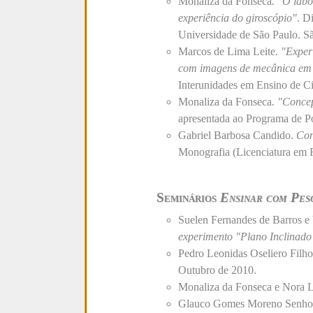
Monaliza da Fonseca
. "O labo
experiência do giroscópio"
. D
Universidade de São Paulo. S
Marcos de Lima Leite
. "Exper
com imagens de mecânica em 
Interunidades em Ensino de Ci
Monaliza da Fonseca
. "Concep
apresentada ao Programa de P
Gabriel Barbosa Candido.
Con
Monografia (Licenciatura em Fí
Seminários
Ensinar com Pes
Suelen Fernandes de Barros e
experimento "Plano Inclinado
Pedro Leonidas Oseliero Filh
Outubro de 2010.
Monaliza da Fonseca e Nora 
Glauco Gomes Moreno Senhora