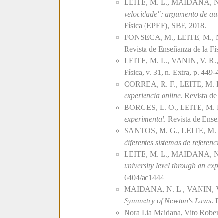
LEITE, M. L., MAIDANA, N
velocidade": argumento de aut
Física (EPEF), SBF, 2018.
FONSECA, M., LEITE, M.,
Revista de Enseñanza de la Fís
LEITE, M. L., VANIN, V. R
Física, v. 31, n. Extra, p. 449
CORREA, R. F., LEITE, M. 
experiencia online
. Revista de
BORGES, L. O., LEITE, M.
experimental
. Revista de Enseñ
SANTOS, M. G., LEITE, M. 
diferentes sistemas de referen
LEITE, M. L., MAIDANA, N
university level through an ex
6404/ac1444
MAIDANA, N. L., VANIN, 
Symmetry of Newton's Laws
. 
Nora Lia Maidana, Vito Rober