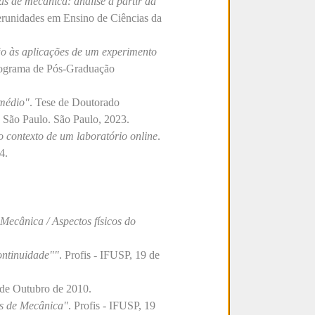
as de mecânica: análise a partir da
erunidades em Ensino de Ciências da
ão às aplicações de um experimento
Programa de Pós-Graduação
 médio"
. Tese de Doutorado
 São Paulo. São Paulo, 2023.
 contexto de um laboratório online
.
4.
 Mecânica / Aspectos físicos do
ontinuidade""
. Profis - IFUSP, 19 de
9 de Outubro de 2010.
as de Mecânica"
. Profis - IFUSP, 19