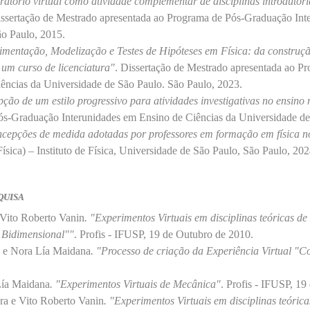
ratório virtual como atividade complementar de disciplinas introdutóri
issertação de Mestrado apresentada ao Programa de Pós-Graduação Int
ão Paulo, 2015.
imentação, Modelização e Testes de Hipóteses em Física: da construç
um curso de licenciatura"
. Dissertação de Mestrado apresentada ao 
ências da Universidade de São Paulo. São Paulo, 2023.
ção de um estilo progressivo para atividades investigativas no ensino
ós-Graduação Interunidades em Ensino de Ciências da Universidade de
cepções de medida adotadas por professores em formação em física no
sica) – Instituto de Física, Universidade de São Paulo, São Paulo, 202
quisa
 Vito Roberto Vanin
. "Experimentos Virtuais em disciplinas teóricas de
 Bidimensional""
. Profis - IFUSP, 19 de Outubro de 2010.
o e Nora Lía Maidana
. "Processo de criação da Experiência Virtual "C
Lía Maidana
. "Experimentos Virtuais de Mecânica"
. Profis - IFUSP, 1
 e Vito Roberto Vanin
. "Experimentos Virtuais em disciplinas teóric