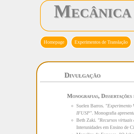
Mecânica
Homepage
Experimentos de Translação
Divulgação
Monografias, Dissertações 
Suelen Barros
. "Experimento 
IFUSP"
. Monografia apresent
Beth Zaki
. "Recursos virtuais
Interunidades em Ensino de Ci