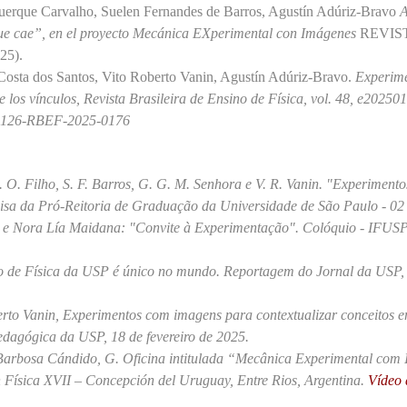
querque Carvalho, Suelen Fernandes de Barros, Agustín Adúriz-Bravo
A
que cae”, en el proyecto Mecánica EXperimental con Imágenes
REVIS
25).
osta dos Santos, Vito Roberto Vanin, Agustín Adúriz-Bravo.
Experime
e los vínculos
, Revista Brasileira de Ensino de Física, vol. 48, e20250
6-9126-RBEF-2025-0176
 O. Filho, S. F. Barros, G. G. M. Senhora e V. R. Vanin.
"Experimentos
isa
da Pró-Reitoria de Graduação da Universidade de São Paulo - 02
a e Nora Lía Maidana
: "Convite à Experimentação"
. Colóquio - IFUS
uto de Física da USP é único no mundo
. Reportagem do Jornal da USP, 
erto Vanin,
Experimentos com imagens para contextualizar conceitos em
dagógica da USP, 18 de fevereiro de 2025.
Barbosa Cándido, G. Oficina intitulada
“Mecânica Experimental com
 Física XVII – Concepción del Uruguay, Entre Rios, Argentina.
Vídeo 