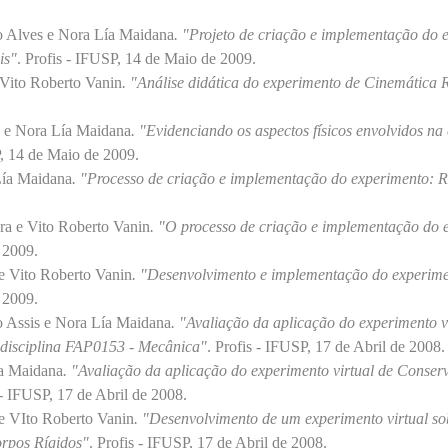
o Alves e Nora Lía Maidana
. "Projeto de criação e implementação do 
is"
. Profis - IFUSP, 14 de Maio de 2009.
 Vito Roberto Vanin
. "Análise didática do experimento de Cinemática 
o e Nora Lía Maidana
. "Evidenciando os aspectos físicos envolvidos na
P, 14 de Maio de 2009.
Lía Maidana
. "Processo de criação e implementação do experimento: 
 e Vito Roberto Vanin
. "O processo de criação e implementação do 
 2009.
 e Vito Roberto Vanin
. "Desenvolvimento e implementação do experimen
 2009.
 Assis e Nora Lía Maidana
. "Avaliação da aplicação do experimento 
disciplina FAP0153 - Mecânica"
. Profis - IFUSP, 17 de Abril de 2008.
ía Maidana
. "Avaliação da aplicação do experimento virtual de Conser
 - IFUSP, 17 de Abril de 2008.
 e VIto Roberto Vanin
. "Desenvolvimento de um experimento virtual s
orpos Rígidos"
. Profis - IFUSP, 17 de Abril de 2008.