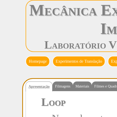
Mecânica Ex
Im
Laboratório V
Homepage
Experimentos de Translação
Exp
Filmagens
Materiais
Filmes e Quadr
Apresentação
Loop