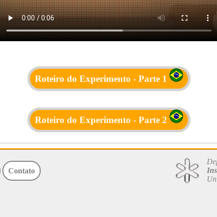
Roteiro do Experimento - Parte 1
Roteiro do Experimento - Parte 2
Dep
Ins
Contato
Uni