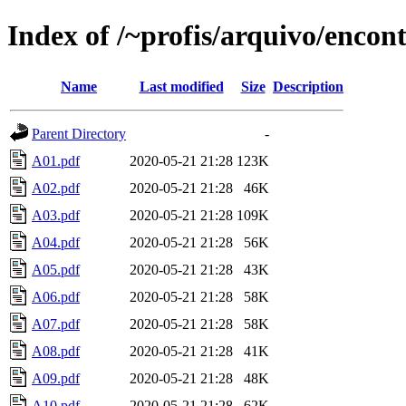
Index of /~profis/arquivo/encon
Name
Last modified
Size
Description
Parent Directory
-
A01.pdf
2020-05-21 21:28
123K
A02.pdf
2020-05-21 21:28
46K
A03.pdf
2020-05-21 21:28
109K
A04.pdf
2020-05-21 21:28
56K
A05.pdf
2020-05-21 21:28
43K
A06.pdf
2020-05-21 21:28
58K
A07.pdf
2020-05-21 21:28
58K
A08.pdf
2020-05-21 21:28
41K
A09.pdf
2020-05-21 21:28
48K
A10.pdf
2020-05-21 21:28
62K