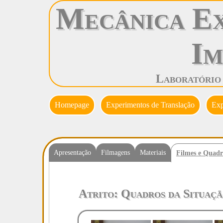
Mecânica Ex
Im
Laboratório
Homepage
Experimentos de Translação
Exp
Apresentação
Filmagens
Materiais
Filmes e Quadr
Atrito: Quadros da Situaç