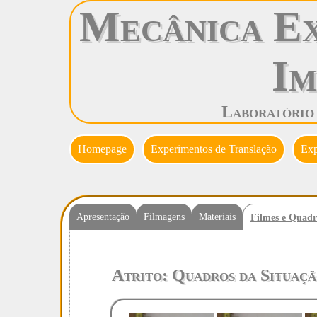
Mecânica Ex
Im
Laboratório
Homepage
Experimentos de Translação
Exp
Apresentação
Filmagens
Materiais
Filmes e Quadr
Atrito: Quadros da Situaç